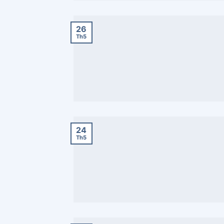
26
Th5
24
Th5