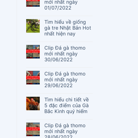
mới nhất ngày
01/07/2022
Tìm hiểu về giống
gà tre Nhật Bản Hot
nhất hiện nay
Clip Đá gà thomo
mới nhất ngày
30/06/2022
Clip Đá gà thomo
mới nhất ngày
29/06/2022
Tìm hiểu chi tiết về
5 đặc điểm của Gà
Bắc Kinh quý hiếm
Clip Đá gà thomo
mới nhất ngày
28/06/2022