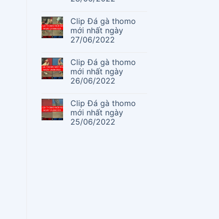
Clip Đá gà thomo
mới nhất ngày
27/06/2022
.
Clip Đá gà thomo
mới nhất ngày
26/06/2022
Clip Đá gà thomo
mới nhất ngày
25/06/2022