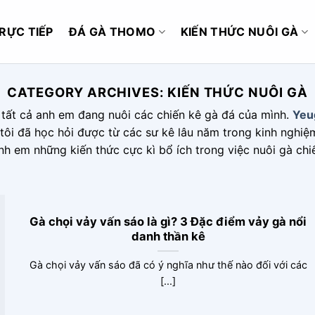
RỰC TIẾP
ĐÁ GÀ THOMO
KIẾN THỨC NUÔI GÀ
CATEGORY ARCHIVES:
KIẾN THỨC NUÔI GÀ
o tất cả anh em đang nuôi các chiến kê gà đá của mình.
Yeu
tôi đã học hỏi được từ các sư kê lâu năm trong kinh nghiệ
nh em những kiến thức cực kì bổ ích trong việc nuôi gà chiế
Gà chọi vảy vấn sáo là gì? 3 Đặc điểm vảy gà nổi
danh thần kê
Gà chọi vảy vấn sáo đã có ý nghĩa như thế nào đối với các
[...]