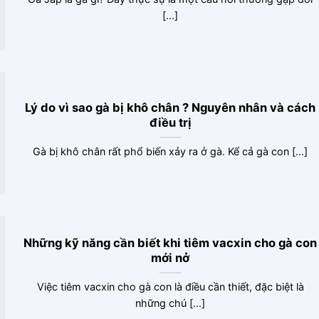
[...]
Lý do vì sao gà bị khô chân ? Nguyên nhân và cách
điều trị
Gà bị khô chân rất phổ biến xảy ra ở gà. Kể cả gà con [...]
Những kỹ năng cần biết khi tiêm vacxin cho gà con
mới nở
Việc tiêm vacxin cho gà con là điều cần thiết, đặc biệt là
những chú [...]