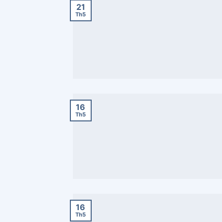
21
Th5
16
Th5
16
Th5