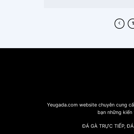
1
Yeugada.com website chuyên cung cấp 
bạn những kiến 
ĐÁ GÀ TRỰC TIẾP, Đ