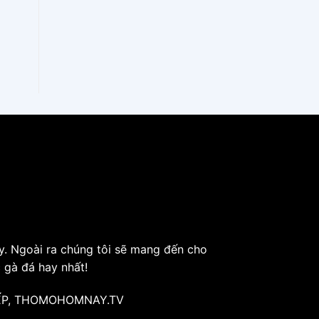
y. Ngoài ra chúng tôi sẽ mang đến cho
 gà đá hay nhất!
IẾP, THOMOHOMNAY.TV