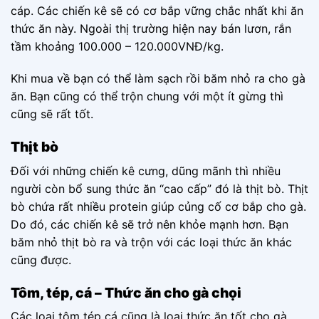
cáp. Các chiến kê sẽ có cơ bắp vững chắc nhất khi ăn
thức ăn này. Ngoài thị trường hiện nay bán lươn, rắn
tầm khoảng 100.000 – 120.000VNĐ/kg.
Khi mua về bạn có thể làm sạch rồi băm nhỏ ra cho gà
ăn. Bạn cũng có thể trộn chung với một ít gừng thì
cũng sẽ rất tốt.
Thịt bò
Đối với những chiến kê cưng, dũng mãnh thì nhiều
người còn bổ sung thức ăn “cao cấp” đó là thịt bò. Thịt
bò chứa rất nhiều protein giúp củng cố cơ bắp cho gà.
Do đó, các chiến kê sẽ trở nên khỏe mạnh hơn. Bạn
băm nhỏ thịt bò ra và trộn với các loại thức ăn khác
cũng được.
Tôm, tép, cá – Thức ăn cho gà chọi
Các loại tôm tép cá cũng là loại thức ăn tốt cho gà.