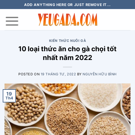
Skip
ADD ANYTHING HERE OR JUST REMOVE IT...
to
content
KIẾN THỨC NUÔI GÀ
10 loại thức ăn cho gà chọi tốt
nhất năm 2022
POSTED ON
19 THÁNG TƯ, 2022
BY
NGUYỄN HỮU BÌNH
19
Th4