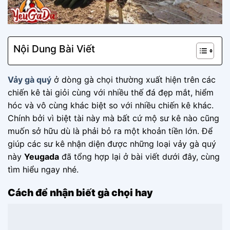
Nội Dung Bài Viết
Vảy gà quý
ở dòng gà chọi thường xuất hiện trên các
chiến kê tài giỏi cùng với nhiều thế đá đẹp mắt, hiểm
hóc và vô cùng khác biệt so với nhiều chiến kê khác.
Chính bởi vì biệt tài này mà bất cứ mộ sư kê nào cũng
muốn sở hữu dù là phải bỏ ra một khoản tiền lớn. Để
giúp các sư kê nhận diện được những loại vảy gà quý
này
Yeugada
đã tổng hợp lại ở bài viết dưới đây, cùng
tìm hiểu ngay nhé.
Cách để nhận biết gà chọi hay