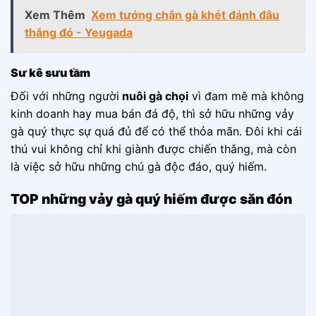
Xem Thêm
Xem tướng chân gà khét đánh đâu
thắng đó - Yeugada
Sư kê sưu tầm
Đối với những người
nuôi gà chọi
vì đam mê mà không
kinh doanh hay mua bán đá độ, thì sở hữu những vảy
gà quý thực sự quá đủ để có thể thỏa mãn. Đôi khi cái
thú vui không chỉ khi giành được chiến thắng, mà còn
là việc sở hữu những chú gà độc đáo, quý hiếm.
TOP những vảy gà quý hiếm được săn đón