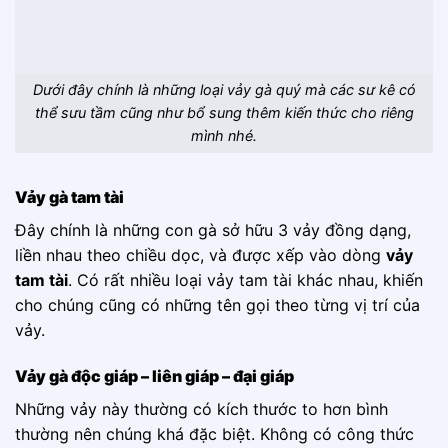
Dưới đây chính là những loại vảy gà quý mà các sư kê có
thể sưu tầm cũng như bổ sung thêm kiến thức cho riêng
mình nhé.
Vảy gà tam tài
Đây chính là những con gà sở hữu 3 vảy đồng dạng,
liền nhau theo chiều dọc, và được xếp vào dòng
vảy
tam tài
. Có rất nhiều loại vảy tam tài khác nhau, khiến
cho chúng cũng có những tên gọi theo từng vị trí của
vảy.
Vảy gà độc giáp – liên giáp – đại giáp
Những vảy này thường có kích thước to hơn bình
thường nên chúng khá đặc biệt. Không có công thức