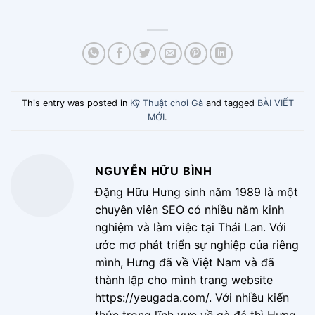
This entry was posted in
Kỹ Thuật chơi Gà
and tagged
BÀI VIẾT
MỚI
.
NGUYỄN HỮU BÌNH
Đặng Hữu Hưng sinh năm 1989 là một
chuyên viên SEO có nhiều năm kinh
nghiệm và làm việc tại Thái Lan. Với
ước mơ phát triển sự nghiệp của riêng
mình, Hưng đã về Việt Nam và đã
thành lập cho mình trang website
https://yeugada.com/. Với nhiều kiến
thức trong lĩnh vực về gà đá thì Hưng