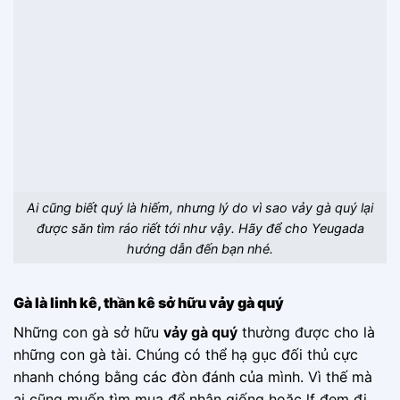
Ai cũng biết quý là hiếm, nhưng lý do vì sao vảy gà quý lại
được săn tìm ráo riết tới như vậy. Hãy để cho Yeugada
hướng dẫn đến bạn nhé.
Gà là linh kê, thần kê sở hữu vảy gà quý
Những con gà sở hữu
vảy gà quý
thường được cho là
những con gà tài. Chúng có thể hạ gục đối thủ cực
nhanh chóng bằng các đòn đánh của mình. Vì thế mà
ai cũng muốn tìm mua để nhân giống hoặc lf đem đi