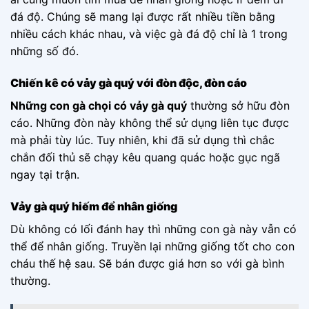
đá độ. Chúng sẽ mang lại được rất nhiều tiền bằng
nhiều cách khác nhau, và việc gà đá độ chỉ là 1 trong
những số đó.
Chiến kê có vảy gà quý với đòn độc, đòn cáo
Những con gà chọi có vảy gà quý
thường sở hữu đòn
cáo. Những đòn này không thể sử dụng liên tục được
mà phải tùy lúc. Tuy nhiên, khi đã sử dụng thì chắc
chắn đối thủ sẽ chạy kêu quang quác hoặc gục ngã
ngay tại trận.
Vảy gà quý hiếm để nhân giống
Dù không có lối đánh hay thì những con gà này vẫn có
thể để nhân giống. Truyền lại những giống tốt cho con
cháu thế hệ sau. Sẽ bán được giá hơn so với gà bình
thường.