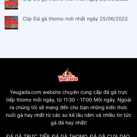
Clip Đá gà thomo mới nhất ngày 25/06/2022
Yeugada.com website chuyên cung cấp đá gà trực
tiếp thomo mỗi ngày, từ 11:30 - 17:00 Mỗi ngày. Ngoài
ra chúng tôi sẽ mang đến cho bạn những kiến thức
nuôi gà hay nhất từ các sư kê lâu năm và nhiều tin tức
gà đá hay nhất!
ĐÁ GÀ TRỰC TIẾP, ĐÁ GÀ THOMO, ĐÁ GÀ CỰA DAO,