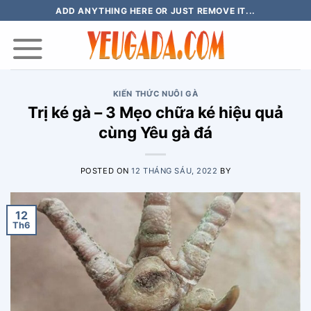
Skip
ADD ANYTHING HERE OR JUST REMOVE IT...
to
content
KIẾN THỨC NUÔI GÀ
Trị ké gà – 3 Mẹo chữa ké hiệu quả
cùng Yêu gà đá
POSTED ON
12 THÁNG SÁU, 2022
BY
12
Th6