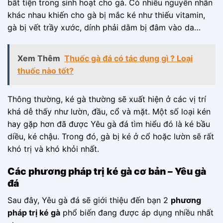
bất tiện trong sinh hoạt cho gà. Có nhiều nguyên nhân
khác nhau khiến cho gà bị mắc ké như thiếu vitamin,
gà bị vết trầy xước, dính phải dằm bị đâm vào da…
Xem Thêm
Thuốc gà đá có tác dụng gì ? Loại
thuốc nào tốt?
Thông thường, ké gà thường sẽ xuất hiện ở các vị trí
khá dễ thấy như lườn, đầu, cổ và mặt. Một số loại kén
hay gặp hơn đã được Yêu gà đá tìm hiểu đó là ké bầu
diều, ké chậu. Trong đó, gà bị ké ở cổ hoặc lườn sẽ rất
khó trị và khó khỏi nhất.
Các phương pháp trị ké gà cơ bản – Yêu gà
đá
Sau đây, Yêu gà đá sẽ giới thiệu đến bạn 2
phương
pháp trị ké gà
phổ biến đang được áp dụng nhiều nhất