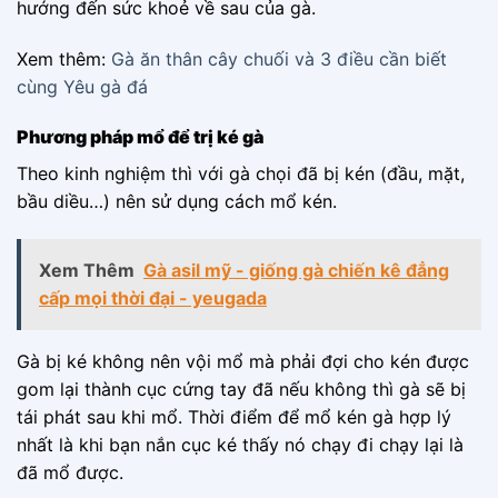
hướng đến sức khoẻ về sau của gà.
Xem thêm:
Gà ăn thân cây chuối và 3 điều cần biết
cùng Yêu gà đá
Phương pháp mổ để trị ké gà
Theo kinh nghiệm thì với gà chọi đã bị kén (đầu, mặt,
bầu diều…) nên sử dụng cách mổ kén.
Xem Thêm
Gà asil mỹ - giống gà chiến kê đẳng
cấp mọi thời đại - yeugada
Gà bị ké không nên vội mổ mà phải đợi cho kén được
gom lại thành cục cứng tay đã nếu không thì gà sẽ bị
tái phát sau khi mổ. Thời điểm để mổ kén gà hợp lý
nhất là khi bạn nắn cục ké thấy nó chạy đi chạy lại là
đã mổ được.