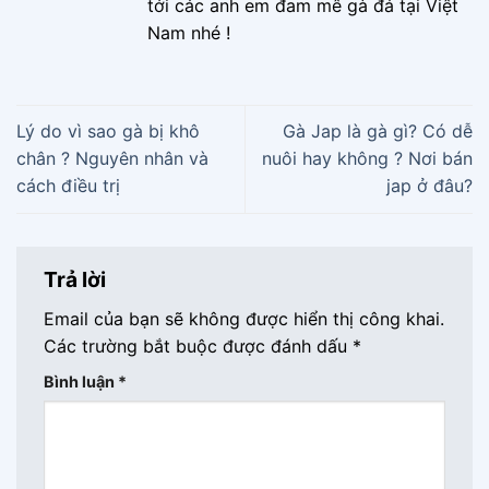
tới các anh em đam mê gà đá tại Việt
Nam nhé !
Lý do vì sao gà bị khô
Gà Jap là gà gì? Có dễ
chân ? Nguyên nhân và
nuôi hay không ? Nơi bán
cách điều trị
jap ở đâu?
Trả lời
Email của bạn sẽ không được hiển thị công khai.
Các trường bắt buộc được đánh dấu
*
Bình luận
*