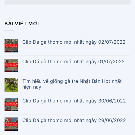
BÀI VIẾT MỚI
Clip Đá gà thomo mới nhất ngày 02/07/2022
Clip Đá gà thomo mới nhất ngày 01/07/2022
Tìm hiểu về giống gà tre Nhật Bản Hot nhất
hiện nay
Clip Đá gà thomo mới nhất ngày 30/06/2022
Clip Đá gà thomo mới nhất ngày 29/06/2022