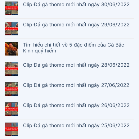
Clip Đá gà thomo mới nhất ngày 30/06/2022
Clip Đá gà thomo mới nhất ngày 29/06/2022
Tìm hiểu chi tiết về 5 đặc điểm của Gà Bắc
Kinh quý hiếm
Clip Đá gà thomo mới nhất ngày 28/06/2022
Clip Đá gà thomo mới nhất ngày 27/06/2022
Clip Đá gà thomo mới nhất ngày 26/06/2022
Clip Đá gà thomo mới nhất ngày 25/06/2022