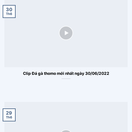
30
Th6
Clip Đá gà thomo mới nhất ngày 30/06/2022
29
Th6