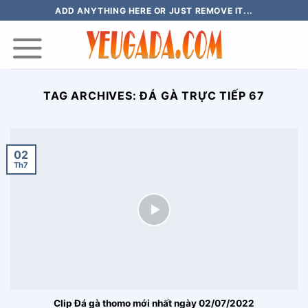
Skip
ADD ANYTHING HERE OR JUST REMOVE IT...
to
content
TAG ARCHIVES:
ĐÁ GÀ TRỰC TIẾP 67
02
Th7
Clip Đá gà thomo mới nhất ngày 02/07/2022